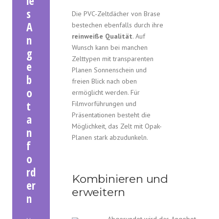
le
s
Die PVC-Zeltdächer von Brase
A
bestechen ebenfalls durch ihre
reinweiße Qualität
. Auf
n
Wunsch kann bei manchen
g
Zelttypen mit transparenten
e
Planen Sonnenschein und
b
freien Blick nach oben
o
ermöglicht werden. Für
t
Filmvorführungen und
Präsentationen besteht die
a
Möglichkeit, das Zelt mit Opak-
n
Planen stark abzudunkeln.
f
o
rd
Kombinieren und
er
erweitern
n
Abgerundet wird das Angebot