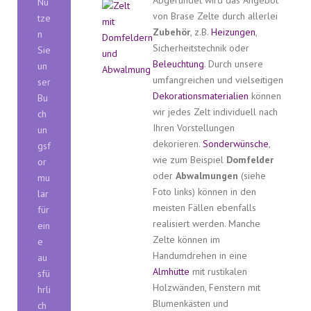
Nu
von Brase Zelte durch allerlei
tze
Zubehör
, z.B.
Heizungen
,
n
Sicherheitstechnik oder
Sie
Beleuchtung
. Durch unsere
un
umfangreichen und vielseitigen
ser
Dekorationsmaterialien
können
Bu
wir jedes Zelt individuell nach
ch
Ihren Vorstellungen
un
dekorieren.
Sonderwünsche
,
gsf
wie zum Beispiel
Domfelder
or
oder
Abwalmungen
(siehe
mu
Foto links) können in den
lar
meisten Fällen ebenfalls
für
realisiert werden. Manche
ein
Zelte können im
e
Handumdrehen in eine
au
Almhütte
mit rustikalen
sfü
Holzwänden, Fenstern mit
hrli
Blumenkästen und
ch