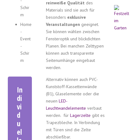
-
reinweiße Qualität
des
Schir
Materials sind sie auch für
m
besonders
exklusive
Home
Veranstaltungen
geeignet.
-
Sie können wählen zwischen
Event
Fensteroptik und blickdichten
-
Planen. Bei manchen Zelttypen
Schir
können auch transparente
m
Seitenumhänge eingebaut
werden.
Alternativ können auch PVC-
Kunststoff-Kassettenwände
In
(B1), Glaselemente oder die
di
neuen
LED-
vi
Leuchtwandelemente
verbaut
d
werden. für
Lagerzelte
gibt es
u
Trapezbleche. In Verbindung
el
mit Türen sind die Zelte
abschließbar.