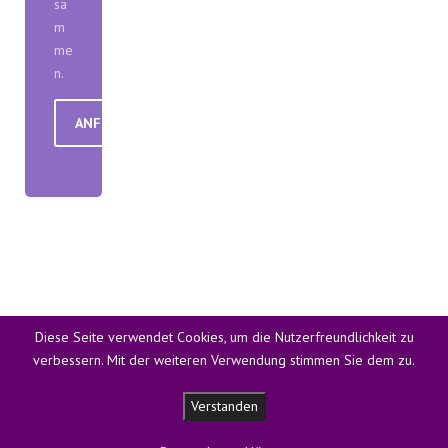
sa
m
me
n.
ANFRAGE SENDEN
Diese Seite verwendet Cookies, um die Nutzerfreundlichkeit zu
Follow us
verbessern. Mit der weiteren Verwendung stimmen Sie dem zu.
Copyright © 2021 Brase-Zelte - Theme by WPCharming
Verstanden
Datenschutzerklärung
AGB
Impressum