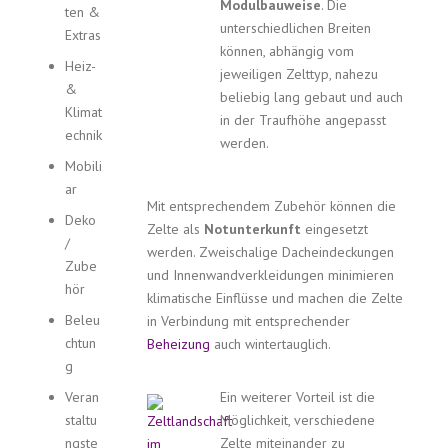
Modulbauweise
. Die
ten &
unterschiedlichen Breiten
Extras
können, abhängig vom
Heiz-
jeweiligen Zelttyp, nahezu
&
beliebig lang gebaut und auch
Klimat
in der Traufhöhe angepasst
echnik
werden.
Mobili
ar
Mit entsprechendem Zubehör können die
Deko
Zelte als
Notunterkunft
eingesetzt
/
werden. Zweischalige Dacheindeckungen
Zube
und Innenwandverkleidungen minimieren
hör
klimatische Einflüsse und machen die Zelte
Beleu
in Verbindung mit entsprechender
chtun
Beheizung
auch wintertauglich.
g
Veran
Ein weiterer Vorteil ist die
staltu
Möglichkeit, verschiedene
ngste
Zelte miteinander zu