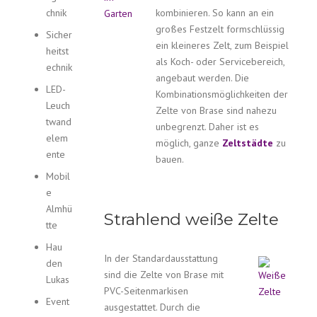
chnik
kombinieren. So kann an ein
großes Festzelt formschlüssig
Sicher
ein kleineres Zelt, zum Beispiel
heitst
als Koch- oder Servicebereich,
echnik
angebaut werden. Die
LED-
Kombinationsmöglichkeiten der
Leuch
Zelte von Brase sind nahezu
twand
unbegrenzt. Daher ist es
elem
möglich, ganze
Zeltstädte
zu
ente
bauen.
Mobil
e
Almhü
Strahlend weiße Zelte
tte
Hau
In der Standardausstattung
den
sind die Zelte von Brase mit
Lukas
PVC-Seitenmarkisen
Event
ausgestattet. Durch die