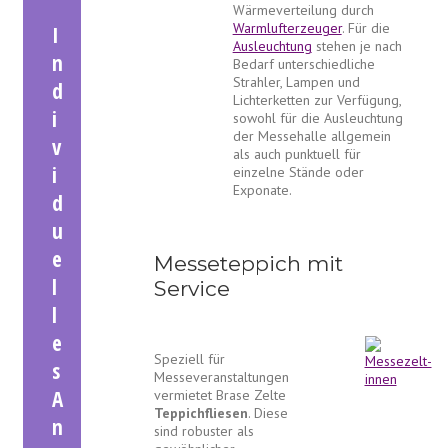
Wärmeverteilung durch
Warmlufterzeuger
. Für die
I
Ausleuchtung
stehen je nach
n
Bedarf unterschiedliche
Strahler, Lampen und
d
Lichterketten zur Verfügung,
i
sowohl für die Ausleuchtung
der Messehalle allgemein
v
als auch punktuell für
i
einzelne Stände oder
Exponate.
d
u
e
Messeteppich mit
l
Service
l
e
Speziell für
s
Messeveranstaltungen
A
vermietet Brase Zelte
Teppichfliesen
. Diese
n
sind robuster als