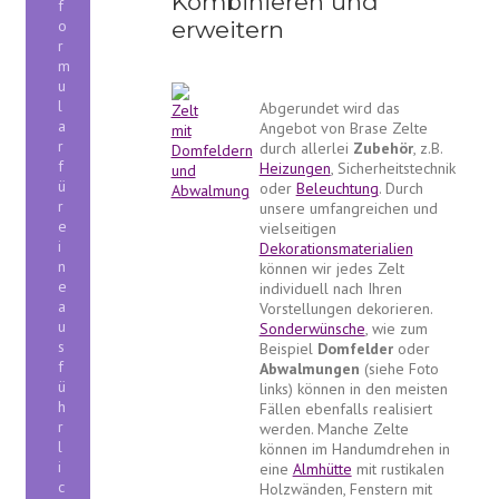
Kombinieren und
f
erweitern
o
r
m
u
l
Abgerundet wird das
a
Angebot von Brase Zelte
r
durch allerlei
Zubehör
, z.B.
f
Heizungen
, Sicherheitstechnik
ü
oder
Beleuchtung
. Durch
r
unsere umfangreichen und
e
vielseitigen
i
Dekorationsmaterialien
n
können wir jedes Zelt
e
individuell nach Ihren
a
Vorstellungen dekorieren.
u
Sonderwünsche
, wie zum
s
Beispiel
Domfelder
oder
f
Abwalmungen
(siehe Foto
ü
links) können in den meisten
h
Fällen ebenfalls realisiert
r
werden. Manche Zelte
l
können im Handumdrehen in
i
eine
Almhütte
mit rustikalen
c
Holzwänden, Fenstern mit