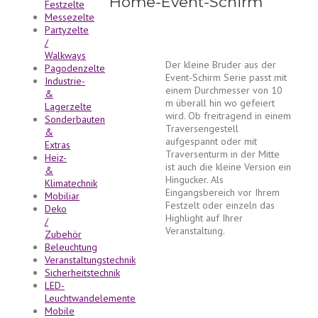
Home-Event-Schirm
Festzelte
Messezelte
Partyzelte
/
Walkways
Der kleine Bruder aus der
Pagodenzelte
Event-Schirm Serie passt mit
Industrie-
einem Durchmesser von 10
&
m überall hin wo gefeiert
Lagerzelte
wird. Ob freitragend in einem
Sonderbauten
Traversengestell
&
aufgespannt oder mit
Extras
Traversenturm in der Mitte
Heiz-
ist auch die kleine Version ein
&
Hingucker. Als
Klimatechnik
Eingangsbereich vor Ihrem
Mobiliar
Festzelt oder einzeln das
Deko
Highlight auf Ihrer
/
Veranstaltung.
Zubehör
Beleuchtung
Veranstaltungstechnik
Sicherheitstechnik
LED-
Leuchtwandelemente
Mobile