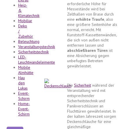
Extras
erforderliche Höhe für
Heiz-
Messestände wird bei
&
Zelthallen von Brase durch
Klimatechnik
eine
erhöhte Traufe
, also
Mobiliar
eine größere Seitenhöhe als
Deko
normal, erreicht. Mit
/
Kunststoff-Kassettenwänden,
Zubehör
die sich von außen nicht
Beleuchtung
entfernen lassen und
Veranstaltungstechnik
abschließbaren Türen
ist
Sicherheitstechnik
eine Absicherung gegen
LED-
unbefugtes Betreten
Leuchtwandelemente
gewährleistet.
Mobile
Almhütte
Hau
den
Die
Sicherheit
während der
Lukas
Veranstaltung wird mit
Event-
entsprechender
Schirm
Sicherheitstechnik und
Home-
Panikverschlüssen an
Event-
Fluchttüren gewährleistet. In
Schirm
der kalten Jahreszeit sorgen
Deckenschläuche für eine
gleichmäßige