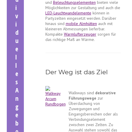
und
Beleuchtungselementen
bieten viele
i
Möglichkeiten zur Gestaltung und auch die
LED-Leuchtwandelemente
können in
v
Partyzelten eingesetzt werden. Darüber
i
hinaus sind
mobile Almhütten
auch mit
kleineren Abmessungen lieferbar.
d
Kompakte
Warmlufterzeuger
sorgen für
u
das richtige Maß an Wärme.
e
l
l
Der Weg ist das Ziel
e
s
A
Walkways sind
dekorative
n
Führungswege
zur
Überdachung von
g
Zuwegungen und
e
Eingangsbereichen oder als
Verbindungselement
b
zwischen zwei Zelten. Zu
Auswahl stehen sowohl das
o