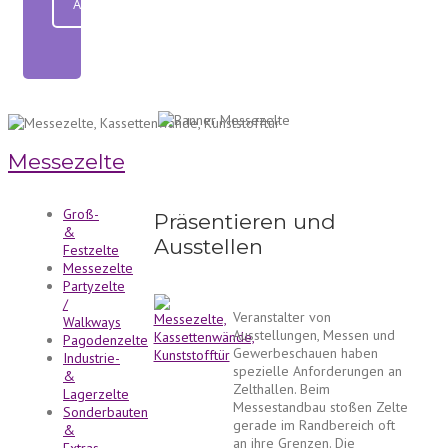
Anfrage senden
Messezelte
Groß-
Präsentieren und
&
Ausstellen
Festzelte
Messezelte
Partyzelte
/
Veranstalter von
Walkways
Ausstellungen, Messen und
Pagodenzelte
Gewerbeschauen haben
Industrie-
spezielle Anforderungen an
&
Zelthallen. Beim
Lagerzelte
Messestandbau stoßen Zelte
Sonderbauten
gerade im Randbereich oft
&
an ihre Grenzen. Die