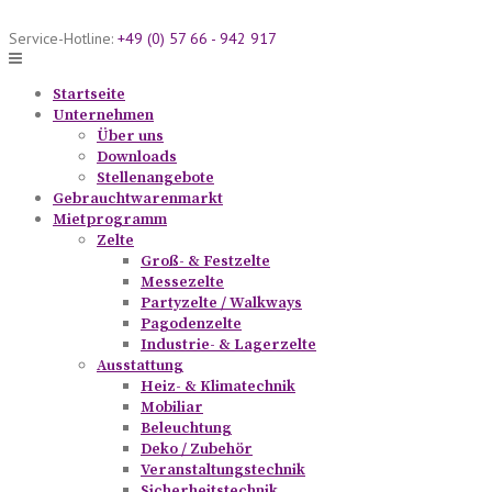
Skip
to
Service-Hotline:
+49 (0) 57 66 - 942 917
content
Startseite
Unternehmen
Über uns
Downloads
Stellenangebote
Gebrauchtwarenmarkt
Mietprogramm
Zelte
Groß- & Festzelte
Messezelte
Partyzelte / Walkways
Pagodenzelte
Industrie- & Lagerzelte
Ausstattung
Heiz- & Klimatechnik
Mobiliar
Beleuchtung
Deko / Zubehör
Veranstaltungstechnik
Sicherheitstechnik