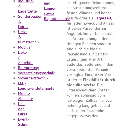
Industrie-
mit eleganten Dekorationen,
&
als Ausstellungszelt mit
Lagerzelte
festen Wänden und hoher
Sonderbauten
Traufe oder als
Lagerzelt
,
&
für jeden Zweck und Anlass
Extras
ist etwas Passendes im
Heiz-
Angebot. Sie verleihen nicht
&
nur Veranstaltungen den
Klimatechnik
richtigen Rahmen sondern
Mobiliar
sind auch die ideale
Deko
Raumlösung auf Zeit für
/
Lagerungen aller Art.
Zubehör
Satteldachzelte sind in den
Beleuchtung
verschiedensten Varianten
Veranstaltungstechnik
verfügbar. Ein großer Vorteil
Sicherheitstechnik
ist deren
Flexibilität durch
LED-
Modulbauweise
. Die
Leuchtwandelemente
unterschiedlichen Breiten
Mobile
können, abhängig vom
Almhütte
jeweiligen Zelttyp, nahezu
Hau
beliebig lang gebaut und
den
auch in der Traufhöhe
Lukas
angepasst werden.
Event-
Schirm