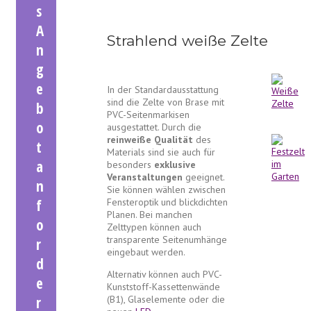
s
A
Strahlend weiße Zelte
n
g
e
In der Standardausstattung
sind die Zelte von Brase mit
b
PVC-Seitenmarkisen
o
ausgestattet. Durch die
reinweiße Qualität
des
t
Materials sind sie auch für
a
besonders
exklusive
Veranstaltungen
geeignet.
n
Sie können wählen zwischen
Fensteroptik und blickdichten
f
Planen. Bei manchen
o
Zelttypen können auch
transparente Seitenumhänge
r
eingebaut werden.
d
Alternativ können auch PVC-
e
Kunststoff-Kassettenwände
(B1), Glaselemente oder die
r