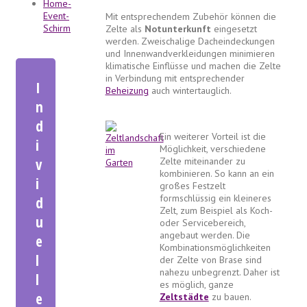
Home-
Event-
Mit entsprechendem Zubehör können die
Schirm
Zelte als
Notunterkunft
eingesetzt
werden. Zweischalige Dacheindeckungen
und Innenwandverkleidungen minimieren
klimatische Einflüsse und machen die Zelte
in Verbindung mit entsprechender
I
Beheizung
auch wintertauglich.
n
d
Ein weiterer Vorteil ist die
i
Möglichkeit, verschiedene
Zelte miteinander zu
v
kombinieren. So kann an ein
i
großes Festzelt
formschlüssig ein kleineres
d
Zelt, zum Beispiel als Koch-
u
oder Servicebereich,
angebaut werden. Die
e
Kombinationsmöglichkeiten
l
der Zelte von Brase sind
nahezu unbegrenzt. Daher ist
l
es möglich, ganze
e
Zeltstädte
zu bauen.