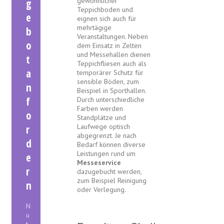
gewöhnlicher
g
Teppichboden und
e
eignen sich auch für
mehrtägige
b
Veranstaltungen. Neben
o
dem Einsatz in Zelten
und Messehallen dienen
t
Teppichfliesen auch als
a
temporärer Schutz für
sensible Böden, zum
n
Beispiel in Sporthallen.
f
Durch unterschiedliche
Farben werden
o
Standplätze und
Laufwege optisch
r
abgegrenzt. Je nach
d
Bedarf können diverse
Leistungen rund um
e
Messeservice
r
dazugebucht werden,
zum Beispiel Reinigung
n
oder Verlegung.
N
u
t