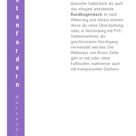
klassiche Satteldach als auch
t
das elegant anmutende
Rundbogendach
. Je nach
a
Witterung und Anlass können
n
diese als reine Überdachung
oder, in Verbindung mit PVC-
f
Seitenmarkisen, als
o
geschlossener Durchgang
verwendet werden. Die
r
Walkways von Brase Zelte
d
gibt es mit oder ohne
Fußboden, wahlweise auch
e
mit transparenten Dächern.
r
n
N
u
t
z
e
n
S
i