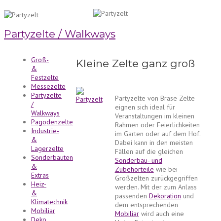
Partyzelte / Walkways
Groß-
Kleine Zelte ganz groß
&
Festzelte
Messezelte
Partyzelte
Partyzelte von Brase Zelte
/
eignen sich ideal für
Walkways
Veranstaltungen im kleinen
Pagodenzelte
Rahmen oder Feierlichkeiten
Industrie-
im Garten oder auf dem Hof.
&
Dabei kann in den meisten
Lagerzelte
Fällen auf die gleichen
Sonderbauten
Sonderbau- und
&
Zubehörteile
wie bei
Extras
Großzelten zurückgegriffen
Heiz-
werden. Mit der zum Anlass
&
passenden
Dekoration
und
Klimatechnik
dem entsprechenden
Mobiliar
Mobiliar
wird auch eine
Deko