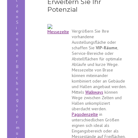
Erweitern Sie Ihr
z
Potenzial
e
n
S
i
Vergrößern Sie Ihre
e
vorhandene
u
Ausstellungsfläche oder
n
schaffen Sie
VIP-Räume
,
s
Service-Bereiche oder
e
Abstellflächen für optimale
r
Abläufe und kurze Wege.
B
Messezelte von Brase
u
können miteinander
c
kombiniert oder an Gebäude
h
und Hallen angebaut werden.
u
Mittels
Walkways
können
n
Wege zwischen Zelten und
g
Hallen unkompliziert
s
überdacht werden.
f
Pagodenzelte
in
o
unterschiedlichen Größen
r
eignen sich ideal als
m
Eingangsbereich oder als
u
Messestände auf Freiflächen.