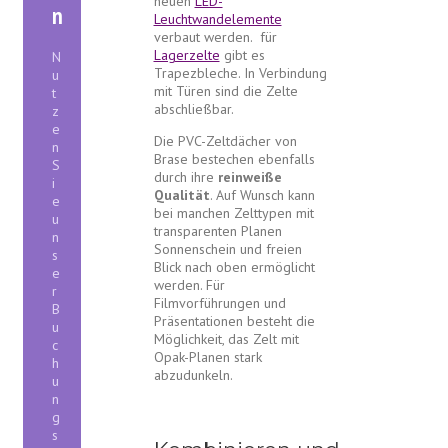
neuen
LED-
n
Leuchtwandelemente
verbaut werden. für
Lagerzelte
gibt es
N
Trapezbleche. In Verbindung
u
mit Türen sind die Zelte
t
abschließbar.
z
e
Die PVC-Zeltdächer von
n
Brase bestechen ebenfalls
S
durch ihre
reinweiße
i
Qualität
. Auf Wunsch kann
e
bei manchen Zelttypen mit
u
transparenten Planen
n
Sonnenschein und freien
s
Blick nach oben ermöglicht
e
werden. Für
r
Filmvorführungen und
B
Präsentationen besteht die
u
Möglichkeit, das Zelt mit
c
Opak-Planen stark
h
abzudunkeln.
u
n
g
s