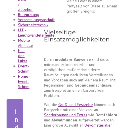
kleine Feier in einem
/
Partyzelt von Brase zu einem
Zubehör
großen Ereignis.
Beleuchtung
Veranstaltungstechnik
Sicherheitstechnik
LED-
Vielseitige
Leuchtwandelemente
Einsatzmöglichkeiten
Mobile
Almhütte
Hau
den
Durch
modulare Bauweise
sind diese
Lukas
miteinander kombinierbar und
Event-
ermöglichen maßgeschmeiderte
Schirm
Raumlösungen nach Ihren Vorstellungen
Home-
und Vorgaben auch auf kleinem Raum. Mit
Event-
Regenrinnen sind
Gebäudeanschlüsse
,
Schirm
zum Beispiel an einen Carport, kein
Problem.
Wie die
Groß- und Festzelte
können auch
Partyzelte mit einer Vielzahl an
I
Sonderbauten und Extras
wie
Domfeldern
n
und
Abwalmungen
aufgewertet werden.
Eine große Auswahl an
Dekomaterialien
d