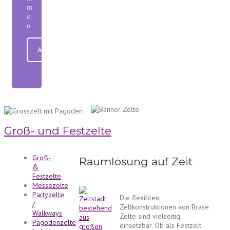
m
e
n
Anfrage senden
Groß- und Festzelte
Groß-
Raumlösung auf Zeit
&
Festzelte
Messezelte
Partyzelte
Die flexiblen
/
Zeltkonstruktionen von Brase
Walkways
Zelte sind vielseitig
Pagodenzelte
einsetzbar. Ob als Festzelt