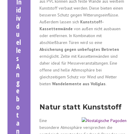
In
aus PVC können auch feste Wände aus weißem
id
Kunststoff verbaut werden. Diese bieten einen
besseren Schutz gegen Witterungseinflüsse.
iv
Außerdem lassen sich
Kunststoff-
d
Kassettenwände
von außen nicht ausbauen
u
oder entfernen. In Kombination mit
el
abschließbaren Türen wird so eine
le
Absicherung gegen unbefugtes Betreten
s
ermöglicht. Zelte mit Kassettenwänden sind
daher ideal für Messeveranstaltungen. Eine
A
offene und helle Athmosphäre bei
n
gleichzeitigem Schutz vor Wind und Wetter
g
bieten
Wandelemente aus Vollglas
.
e
b
o
Natur statt Kunststoff
t
Eine
a
besondere Atmosphäre versprechen die
n