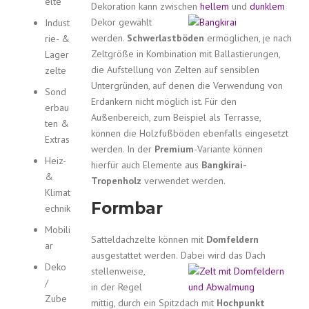
elte
Dekoration kann zwischen
hellem
und
dunklem
Dekor
gewählt
Indust
werden.
Schwerlastböden
ermöglichen, je nach
rie- &
Zeltgröße in Kombination mit Ballastierungen,
Lager
die Aufstellung von Zelten auf sensiblen
zelte
Untergründen, auf denen die Verwendung von
Sond
Erdankern nicht möglich ist. Für den
erbau
Außenbereich, zum Beispiel als Terrasse,
ten &
können die Holzfußböden ebenfalls eingesetzt
Extras
werden. In der
Premium
-Variante können
Heiz-
hierfür auch Elemente aus
Bangkirai-
&
Tropenholz
verwendet werden.
Klimat
Formbar
echnik
Mobili
Satteldachzelte können mit
Domfeldern
ar
ausgestattet werden.
Dabei wird das Dach
Deko
stellenweise,
/
in der Regel
Zube
mittig, durch ein Spitzdach mit
Hochpunkt