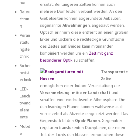
hör
ersetzt. Bei längeren Zelten können auch
mehrere Domfelder verbaut werden. An den
Beleu
Giebelseiten können abgerundete Anbauten,
chtun
sogenannte
Abwalmungen
, angebaut werden.
g
Optisch erinnern diese entfernt an einen großen
Veran
Erker und lockern die rechteckige Grundfläche
staltu
des Zeltes auf. Beides kann miteinander
ngste
kombiniert werden um ein
Zelt mit ganz
chnik
besonderer Optik
zu schaffen.
Sicher
Transparente
heitst
Zelte
echnik
ermöglichen einer Indoor-Veranstaltung die
LED-
Verschmelzung mit der Landschaft
und
Leuch
schaffen eine eindrucksvolle Athmosphäre. Die
twand
durchsichtigen Planen können wahlweise auch
elem
vereinzelnd als Akzente eingesetzt werden. Das
ente
Gegenstück bilden
Opak-Planen
. Gegenüber
Mobil
regulären transluzenten Dachplanen, die einen
e
Teil des Lichts durchlassen, ermöglichen
diese