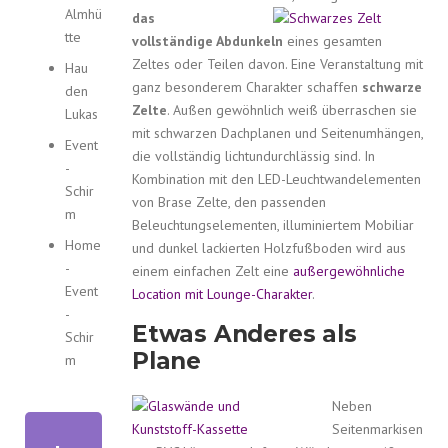
Almhü
das
tte
vollständige Abdunkeln
eines gesamten
Zeltes oder Teilen davon. Eine Veranstaltung mit
Hau
ganz besonderem Charakter schaffen
schwarze
den
Zelte
. Außen gewöhnlich weiß überraschen sie
Lukas
mit schwarzen Dachplanen und Seitenumhängen,
Event
die vollständig lichtundurchlässig sind. In
-
Kombination mit den LED-Leuchtwandelementen
Schir
von Brase Zelte, den passenden
m
Beleuchtungselementen, illuminiertem Mobiliar
Home
und dunkel lackierten Holzfußboden wird aus
-
einem einfachen Zelt eine
außergewöhnliche
Event
Location mit Lounge-Charakter
.
-
Etwas Anderes als
Schir
Plane
m
Neben
Seitenmarkisen