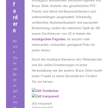
nostalgisch anmutenden Sechseck-Pagoden von
f
Brase Zelte. Anstelle der gewöhnlichen PVC-
o
Planen sind diese mit Baumwolldächern und -
rd
seitenumhängen ausgestattet. Vollständig
er
verkleidete Aluminiumbauteile und passender
Bodenbelag runden die natürliche Optik ab. Mit
n
einem Durchmesser von 10 m bieten die
nostalgischen Pagoden
, ob einzeln oder
Nu
miteinander verbunden, genügend Platz für
tze
jeden Anlass.
n
Sie
Durch die modulare Bauweise des Mietmaterials
un
und die vielen Erweiterungen ist keine
ser
Veranstaltung wie die andere. Brase Zelte macht
Bu
jedes Projekt zu etwas Besonderem. Fordern
ch
Sie uns heraus.
un
gsf
or
mu
Zelt transparent
lar
Schlossinnenhof