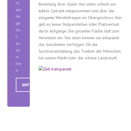
rn
Bewirtung Ihrer Gäste. Von unten schnell ein
ein
kühles Getränk mitgenommen und über die
An
elegante Wendeltreppe ins Obergeschoss. Hier
ge
gibt es keine Stolperstellen oder Platzverlust
bo
durch Aufgänge. Die gesamte Fläche lädt zum
t
Verweilen ein. Von oben können sie entspannt
zu
das Geschehen verfolgen. Ob die
sa
Sportveranstaltung, das Treiben der Menschen
m
bei einem Markt oder die schöne Landschaft.
me
n.
ANFRAGE SENDEN