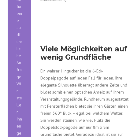
für
ein
e
au
df
ühr
Viele Möglichkeiten auf
lic
he
wenig Grundfläche
An
fra
Ein wahrer Hingucker ist die 6-Eck-
ge.
Doppelpagode auf jeden Fall für jeden. Ihre
Wi
elegante Silhouette überragt andere Zelte und
r
bildet somit einen optischen Anreiz auf Ihrem
ste
Veranstaltungsgelände. Rundherum ausgestattet
lle
mit Fensterflächen bietet sie ihren Gästen einen
n
freien 360° Blick – egal bei welchem Wetter.
Ihn
Sie werden staunen, wie viel Platz die
en
Doppelstockpagode auf nur 8m x 8m
ge
Grundfläche bietet. Geradezu ideal ist sie zur